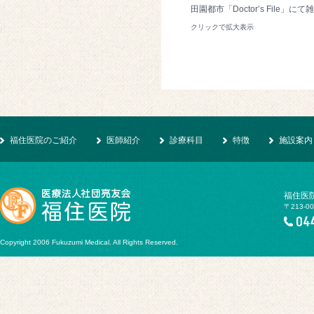
田園都市「Doctor’s File」
クリックで拡大表示
福住医院のご紹介
医師紹介
診療科目
特徴
施設案内
福住医
〒213-0
Copyright 2006 Fukuzumi Medical. All Rights Reserved.