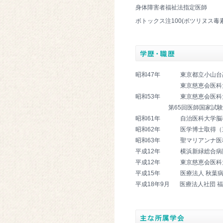
身体障害者福祉法指定医師
ボトックス注100(ボツリヌス毒
昭和47年
東京都立小山台
東京慈恵会医科
昭和53年
東京慈恵会医科
第65回医師国家試験
昭和61年
自治医科大学脳
昭和62年
医学博士取得（
昭和63年
聖マリアンナ医
平成12年
横浜新緑総合病
平成12年
東京慈恵会医科
平成15年
医療法人 秋葉
平成18年9月
医療法人社団 